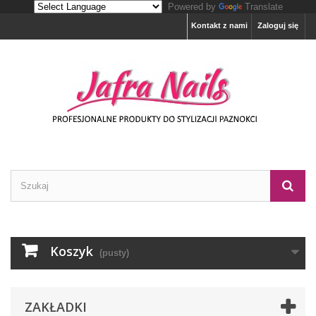
Powered by
Translate
Kontakt z nami
Zaloguj się
Koszyk
(pusty)
ZAKŁADKI