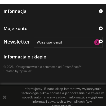
Informacja
.
Moje konto
Newsletter
Informacja o sklepie
© 2026 - Oprogramowanie e-commerce od PrestaShop™
Created by
zylka
2016
Informujemy, iż nasz sklep internetowy wykorzystuje
technologię plików cookies a jednocześnie nie zbiera w
sposób automatyczny żadnych informacji, z wyjątkiem
informacji zawartych w tych plikach (tzw.
„ciasteczkach”).