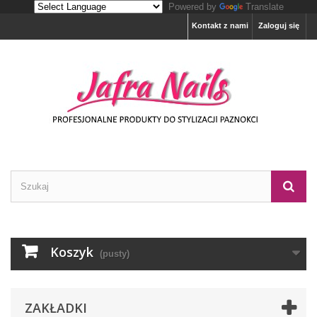
Powered by
Translate
Kontakt z nami
Zaloguj się
Koszyk
(pusty)
ZAKŁADKI