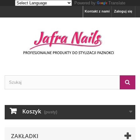
Powered by
Translate
Kontakt z nami
Zaloguj się
Koszyk
(pusty)
ZAKŁADKI