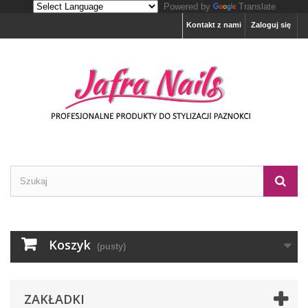
Powered by
Translate
Kontakt z nami
Zaloguj się
Koszyk
(pusty)
ZAKŁADKI