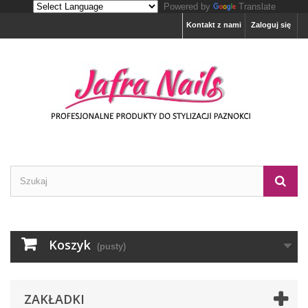
Powered by
Translate
Kontakt z nami
Zaloguj się
Koszyk
(pusty)
ZAKŁADKI