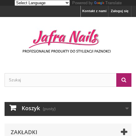
Powered by
Translate
Kontakt z nami
Zaloguj się
Koszyk
(pusty)
ZAKŁADKI