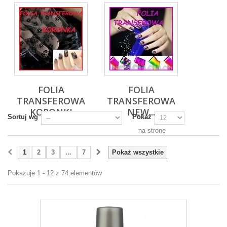
FOLIA
FOLIA
TRANSFEROWA
TRANSFEROWA
KORONKI
NEW...
Sortuj wg
Pokaż
na stronę
1
2
3
...
7
Pokaż wszystkie
Pokazuje 1 - 12 z 74 elementów