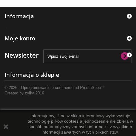
Informacja
.
Moje konto
Newsletter
Informacja o sklepie
© 2026 - Oprogramowanie e-commerce od PrestaShop™
Created by
zylka
2016
Informujemy, iż nasz sklep internetowy wykorzystuje
technologię plików cookies a jednocześnie nie zbiera w
sposób automatyczny żadnych informacji, z wyjątkiem
informacji zawartych w tych plikach (tzw.