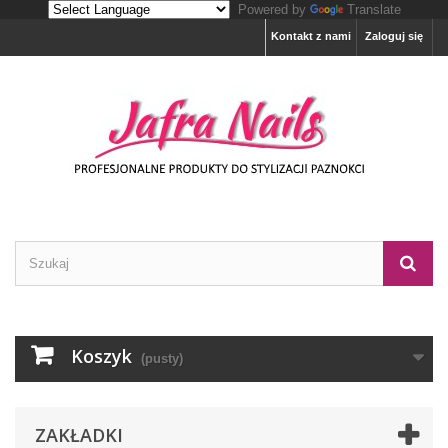
Powered by
Translate
Kontakt z nami
Zaloguj się
Koszyk
(pusty)
ZAKŁADKI