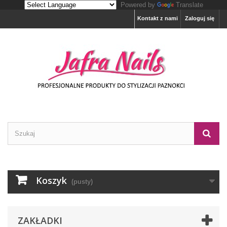
Powered by
Translate
Kontakt z nami
Zaloguj się
Koszyk
(pusty)
ZAKŁADKI