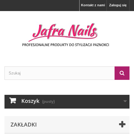
Kontakt z nami
Zaloguj się
Koszyk
(pusty)
ZAKŁADKI