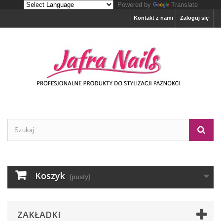
Powered by
Translate
Kontakt z nami
Zaloguj się
Koszyk
(pusty)
ZAKŁADKI