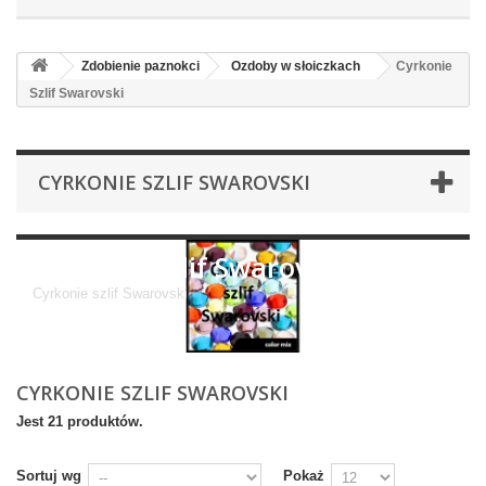
Zdobienie paznokci
Ozdoby w słoiczkach
Cyrkonie
Szlif Swarovski
CYRKONIE SZLIF SWAROVSKI
Cyrkonie Szlif Swarovski
Cyrkonie szlif Swarovski
CYRKONIE SZLIF SWAROVSKI
Jest 21 produktów.
Sortuj wg
Pokaż