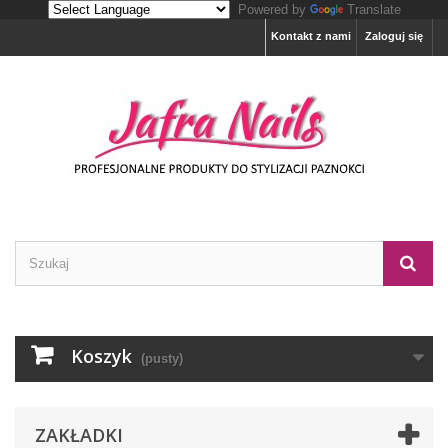
Powered by
Translate
Kontakt z nami
Zaloguj się
Koszyk
(pusty)
ZAKŁADKI