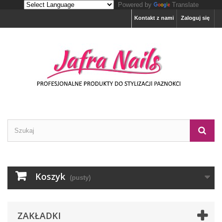
Powered by
Translate
Kontakt z nami
Zaloguj się
Koszyk
(pusty)
ZAKŁADKI